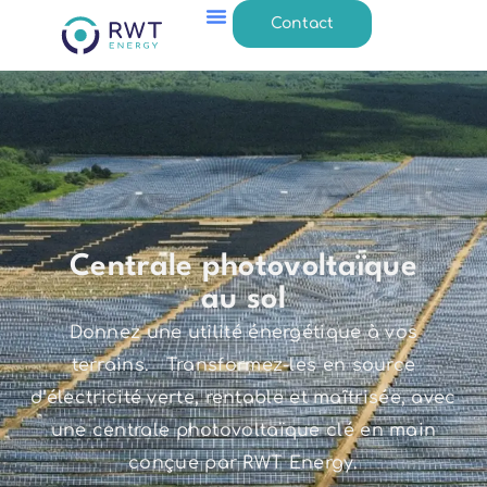
contenu
principal
Contact
Qui sommes nous ?
Nos solutions
Nos Réalisations
Nous rejoindre
Centrale photovoltaïque
au sol
Donnez une utilité énergétique à vos
terrains. Transformez-les en source
d’électricité verte, rentable et maîtrisée, avec
une centrale photovoltaïque clé en main
conçue par RWT Energy.