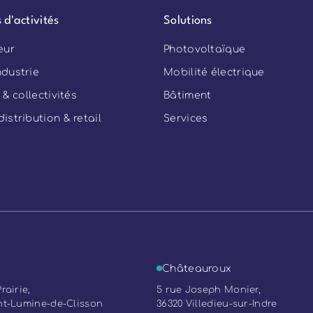
 d'activités
Solutions
eur
Photovoltaïque
ndustrie
Mobilité électrique
 & collectivités
Bâtiment
istribution & retail
Services
Châteauroux
rairie,
5 rue Joseph Monier,
nt-Lumine-de-Clisson
36320 Villedieu-sur-Indre