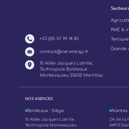
Secteurs
Agricult
PME & i
+33 (0)5 57 99 18 83
Tertiaire
Grande d
contact@rwt-energy.fr
10 Allée Jacques Latrille,
Technopole Bordeaux
Montesquieu 33650 Martillac
NOS AGENCES
Bordeaux : Siège
Nantes
10 Allée Jacques Latrille
ZA de la P
Technopole Montesquieu
44910 Sai